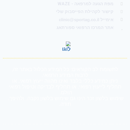
מפת הגעה למרפאה - WAZE
קישור לקהילת הפייסבוק שלי
אימייל clinic@sportag.co.il
אתר המרכז הרפואי ספורתאג
לתשומת לב הקוראים: כל המידע הכלול באתר זה,
לרבות המידע הרפואי,
ניתן כמידע כללי בלבד ואינו מהווה ייעוץ רפואי, או
תחליף לייעוץ רפואי, או תחליף לבדיקה וטיפול רפואי
הולם.
שימוש בלשון זכר הינו גם שימוש בלשון נקבה. ולהיפך.
תודה.