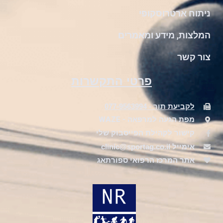
ניתוח ארטרוסקופי
המלצות, מידע ומאמרים
צור קשר
פרטי התקשרות
לקביעת תור - 077-9563994
מפת הגעה למרפאה - WAZE
קישור לקהילת הפייסבוק שלי
אימייל clinic@sportag.co.il
אתר המרכז הרפואי ספורתאג