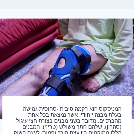
המניסקוס הוא רקמה סיבית -סחוסית גמישה
בעלת מבנה ייחודי, אשר נמצאת בכל אחת
מהברכיים. מדובר בשני מבנים בצורת חצי עיגול
(סהרון), שלהם חתך משולש (טריזי). המבנים
הללו ממוקמים בין עצם הירך (פמור) לעצם השוק