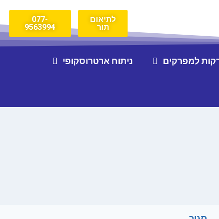
לתיאום
077-
תור
9563994
קות למפרקים
ניתוח ארטרוסקופי
סגור