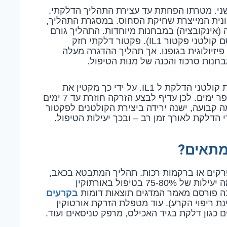
דשני. מטרתו הפחתת עד עצירת התהליך הדלקתי.
ונית המייצרת שחיקת הסחוס. במסגרת התהליך,
(אינקובציה) במבחנות מיוחדות. התהליך גורם
להגברה משמעותית של גורם אנטי דלקתית (חוסם קולטני פקטור IL1). פקטור דלקתי חזק
פיזיולוגית בגופנו. אך תהליך ההדגרה מעלה
חנות סרכוז והכנה של מנות הטיפול.
לאחר ההזרקה לאיבר המטרה, הפקטור חוסם את קולטני הדלקת ל IL1. על ידי כך מקטין את
השפעתו. זמן מחצית החיים של הפקטור הוא מספר ימים. לכן עדיף לבצע הזרקה חוזרת עד 7 ימים
קבועה, ישנה ירידה ביצירת הקולטנים לפקטור
הדלקת לאורך זמן רב – ובכך יעילות הטיפול.
 מתאים?
רקים או ברקמות רכות. תהליך המתבטא בכאב,
מגבלה בתנועה ונוקשות המפרק. הספרות מדגימה יעילות של 75-80% בטיפול באורתוקין
בקרעים
ה פורסם מאמר המדגים תוצאות דומות
 ריפוי הקרע). עוד מטפלת הזרקת אורטוקין
ם כגון דלקת בגיד האכילס, מרפק טניסאים ועוד.