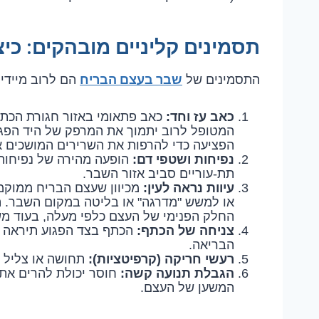
תסמינים קליניים מובהקים: כ
שבר בעצם הבריח
התסמינים של
הם לרוב מיידיי
כאב עז וחד:
כאב פתאומי באזור חגורת הכתפי
המטופל לרוב יתמוך את המרפק של היד הפגוע
הפציעה כדי להרפות את השרירים המושכים 
נפיחות ושטפי דם:
הופעה מהירה של נפיחות,
תת-עוריים סביב אזור השבר.
עיוות נראה לעין:
מכיוון שעצם הבריח ממוקמ
החלק הפנימי של העצם כלפי מעלה, בעוד מש
צניחה של הכתף:
הכתף בצד הפגוע תיראה ש
הבריאה.
רעשי חריקה (קרפיטציות):
תחושה או צליל ש
הגבלת תנועה קשה:
חוסר יכולת להרים את 
המשען של העצם.