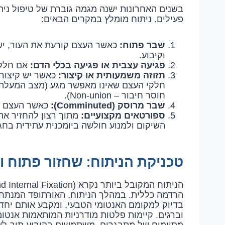
בשנים האחרונות ישנה מגמה גוברת של טיפול ני
פעילים. ניתוח מומלץ במקרים הבאים:
שבר פתוח:
כאשר העצם קורעת את העור, יש 
וקיבוע.
פגיעה עצבית או פגיעה בכלי הדם:
אם חלקי
תזוזה משמעותית או קיצור:
חוסר חיבור – Non-union).
שבר מרוסק (Comminuted):
כאשר העצם נ
ספורטאים מקצועיים:
מתוך רצון להחזיר את
השיקום ולמנוע חולשה ביומכנית עתידית בחג
טכניקת הניתוח: שחזור פתוח וקיבוע
הרדמה כללית. במהלך הניתוח, האורתופד המנתח
בדיוק למקומם האנטומי הטבעי, ומקבע אותם יחד