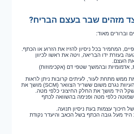
יצד מזהים שבר בעצם הבריח?
ם וברורים מאוד:
ים, המחמיר בכל ניסיון להזיז את הזרוע או הכתף.
ה בעזרת ידו הבריאה, ויטה את ראשו לכיוון
את העצם.
 אדמומיות ובהמשך שטפי דם (אקכימוזות)
ת ממש מתחת לעור, לעיתים קרובות ניתן לראות
או למשש "מדרגה" או בליטה במקום השבר. העיוות נגרם משום ששריר הצוואר (SCM) מושך את
קל היד מושך את החלק החיצוני כלפי מטה.
מוטה כלפי מטה ופנימה בהשוואה לכתף
ל חיכוך עצמות בעת ניסיון תנועה.
היד מעל גובה הכתף בשל הכאב והיעדר נקודת