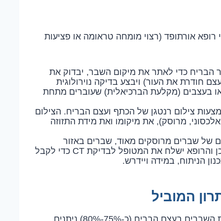
רופא אורתופד (רצוי מומחה טראומה או פציעות
 הבריח כדי לאתר את מיקום השבר, יבדוק את
צם חודרת את העור) ויבצע בדיקה נוירולוגית
ם או בעצבים (מקלעת הברכיאלית) שעוברים מתחת
צעות צילום רנטגן של הכתף ועצם הבריח. הצילום
לכסוני, מרוסק), את מיקומו ואת מידת התזוזה
 של שברים מרוסקים מאוד, שברים באזור
המפרק הפנימי (SCJ) או החיצוני (ACJ), ייתכן והרופא ישלח את המטופל לבדיקת CT כדי לקבל
ן הניתוח, במידה ויידרש.
רון המוביל
הגישה המקובלת בעולם האורתופדיה היא שמרבית השברים בעצם הבריח (כ-75%-80%) ניתנים