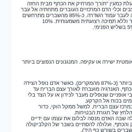
לת כמעין "תורן" המרחיק את הכתף מבית החזה
בים וכלי הדם המרכזיים העוברים מתחתיה אל עבר
היד, והיא סופגת זעזועים המגיעים מהגפה העליונה לעבר עמוד השדרה. כ-85% מהשברים מתרחשים
בשליש האמצעי של העצם, שהוא האזור הצר ביותר וללא תמיכה רצועתית משמעותית. 10%
טית ישירה או עקיפה. המנגנונים הנפוצים ביותר
זהו המנגנון השכיח ביותר (כ-87% מהמקרים). כאשר אדם נופל הצידה
תף, האנרגיה מועברת לאורך עצם הבריח עד
י אופניים שנופלים מעבר לכידון או על הצד בלי
מים בכוח אל הקרקע.
מרכז עצם הבריח, למשל ממקל הוקי, כדור
הלחץ של חגורת הבטיחות.
ה שבה האדם מנסה לבלום את עצמו עם ידיים
ק והכתף, ועלולה להסתיים בשבר של הקלביקולה
לשברים בשורש כף היד).