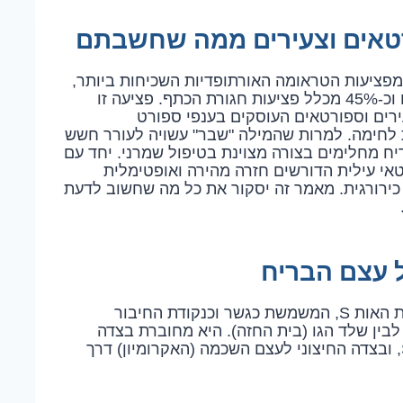
רטאים וצעירים ממה שחשבתם
Clavicle Fracture) הוא אחת מפציעות הטראומה האורתופדיות השכיחות ביותר,
המהווה כ-5% עד 10% מכלל השברים בגוף האדם וכ-45% מכלל פציעות חגורת הכתף. פציעה זו
עירים וספורטאים העוסקים בענפי ספורט
ות לחימה. למרות שהמילה "שבר" עשויה לעורר חשש
ח מחלימים בצורה מצוינת בטיפול שמרני. יחד עם
אי עילית הדורשים חזרה מהירה ואופטימלית
כירורגית. מאמר זה יסקור את כל מה שחשוב לדעת
 עצם הבריח
עצם הבריח (Clavicle) היא עצם ארוכה בעלת צורת האות S, המשמשת כגשר וכנקודת החיבור
לבין שלד הגו (בית החזה). היא מחוברת בצדה
הפנימי לעצם החזה (Sternum) דרך מפרק ה-SCJ, ובצדה החיצוני לעצם השכמה (האקרומיון) דרך