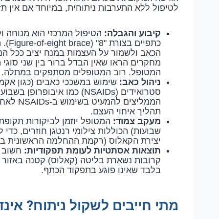
לטיפול ללא התערבות ניתוחית, במיוחד אם אין תז
קיבוע והגבלה:
כתפיי
מחקרים הראו שאין הבדל ברור בין שני סוגי 
המטופל. רוב המטופלים מסתפקים במתלה.
ניהול כאב:
שימוש במשככי כאבים (כגון אקמול
סטרואידים (NSAIDs) כמו איבו
הממליצי
תהליך איחוי העצם.
מעקב צמוד:
שבועות) הכוללות צילומי רנטגן חוזרים, כדי
יצירת הקאלוס (רקמת ההחלמה הראשונית בא
תוצאות אסתטיות לעומת תפקודיות:
חשוב ל
קרובות נשארת בליטה (קאלוס) קטנה באזור
בלבד שאינו פוגע בתפקוד הכתף.
מתי חייבים לשקול ניתוח? אינד