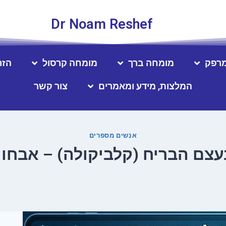
Dr Noam Reshef
מרפק
מומחה ברך
מומחה קרסול
הזר
המלצות, מידע ומאמרים
צור קשר
אנשים מספרים
צם הבריח (קלביקולה) – אבחון,