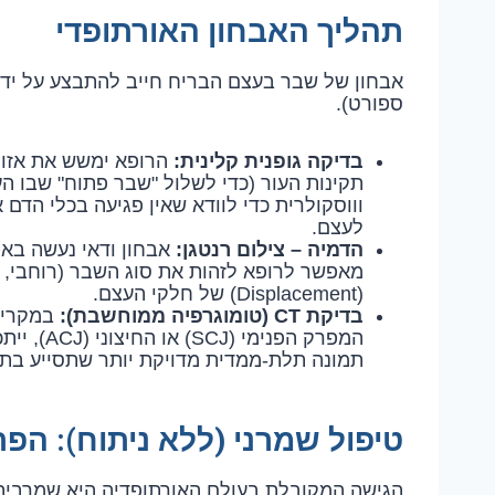
תהליך האבחון האורתופדי
אבחון של שבר בעצם הבריח חייב להתבצע על ידי 
ספורט).
בדיקה גופנית קלינית:
הרופא ימשש את אזור
תקינות העור (כדי לשלול "שבר פתוח" שבו הע
וווסקולרית כדי לוודא שאין פגיעה בכלי הד
לעצם.
הדמיה – צילום רנטגן:
אבחון ודאי נעשה באמ
מאפשר לרופא לזהות את סוג השבר (רוחבי, א
(Displacement) של חלקי העצם.
בדיקת CT (טומוגרפיה ממוחשבת):
במקרים
תמונה תלת-ממדית מדויקת יותר שתסייע בתכנו
טיפול שמרני (ללא ניתוח): הפת