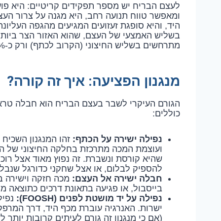
לעצם הבריח יש מספר תפקידים קריטיים: היא פוע
ומאפשר טווח תנועה רחב, היא מגנה על צרור העצ
מתרחשים בשליש החיצוני (הקרוב לכתף) ורק כ-5% בשליש הפנימי.
מנגנון הפציעה: איך זה קורה?
הגורם העיקרי לשבר בעצם הבריח הוא חבלה טראומ
כוללים:
נפילה ישירה על הכתף:
ועוצמת המכה מתרכזת בחלקה החיצוני של הכ
שהיא קורסת ונשברת. זה נפוץ מאוד אצל רוכב
להספיק לבלום, או אצל שחקני כדורגל שנבל
חבלה ישירה אל העצם:
מכה חזקה וישירה ב
בייסבול, או פגיעה בתאונת דרכים כתוצאה מ
נפילה על יד מושטת לפנים (FOOSH):
נפיל
ישרות. האנרגיה עוברת מכף היד, דרך המרפ
(אם כי מנגנון זה גורם לעיתים קרובות יותר 