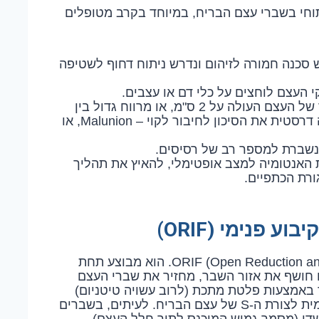
תוחי בשברי עצם הבריח, במיוחד בקרב מטופלים
סכנה חמורה לזיהום ונדרש ניתוח דחוף לשטיפה
 העצם לוחצים על כלי דם או עצבים.
כאשר יש קיצור של העצם העולה על 2 ס"מ, או מרווח גדול בין
חלקי העצם שאינו מאפשר מגע (מצב המעלה דרסטית את הסיכון לחיבור לקוי – Malunion, או
שברת למספר רב של רסיסים.
 האנטומיה למצב אופטימלי, להאיץ את תהליך
ורת הכתפיים.
 פנימי (ORIF)
הניתוח המקובל ביותר נקרא ORIF (Open Reduction and Internal Fixation). הוא מבוצע תחת
 חושף את אזור השבר, מחזיר את שברי העצם
 באמצעות פלטת מתכת (לרוב עשויה טיטניום)
וברגים. קיימות פלטות מודרניות המותאמות אנטומית לצורת ה-S של עצם הבריח. לעיתים, בשברים