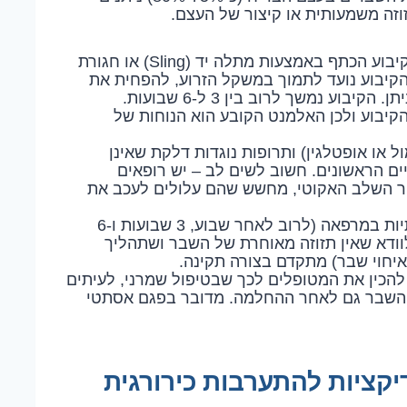
וזה משמעותית או קיצור של העצם.
הטיפול המרכזי הוא מנוחה וקיבוע הכתף באמצעות מתלה יד (Sling) או חגורת
ם בצורת "8" (Figure-of-eight brace). הקיבוע נועד לתמוך במשקל הזרוע, להפחית את
הכאב ולשמור על העצמות במנח יציב ככל הניתן. הקיבוע נמשך לרוב בין 3 ל-6 שבועות.
הקיבוע ולכן האלמנט הקובע הוא הנוחות של
 או אופטלגין) ותרופות נוגדות דלקת שאינן
פרופן בשבועיים הראשונים. חשוב לשים לב – יש רופאים
ם להמעיט בשימוש ב-NSAIDs לאחר השלב האקוטי, מחשש שהם עלולים לעכב את
המטופל יוזמן לביקורות תקופתיות במרפאה (לרוב לאחר שבוע, 3 שבועות ו-6
 לוודא שאין תזוזה מאוחרת של השבר ושתהליך
יחוי שבר) מתקדם בצורה תקינה.
הכין את המטופלים לכך שבטיפול שמרני, לעיתים
 השבר גם לאחר ההחלמה. מדובר בפגם אסתטי
יקציות להתערבות כירורגית