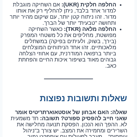
החלפה חלקית (UKR):
אם השחיקה מוגבלת
למדור אחד בלבד, ניתן להחליף רק את אותו
מדור. זהו ניתוח קטן יותר, עם שיקום מהיר יותר
ותחושה "טבעית" יותר של הברך.
החלפה מלאה (TKR):
כאשר השחיקה
מפושטת, מחליפים את כל משטחי המפרק
(בירך, בשוק, ולעיתים בפיקה) במשתלים
מלאכותיים. זהו אחד הניתוחים המוצלחים
ביותר ברפואה המודרנית, עם אחוזי הצלחה
גבוהים מאוד בשיפור איכות החיים והפחתת
כאב.
שאלות ותשובות נפוצות
שאלה: האם אבחון של אוסטאוארתריטיס אומר
שאני חייב להפסיק ספורט?
תשובה:
חד משמעית
לא. ההפך הוא הנכון. הפסקת תנועה מחלישה את
השרירים ומחמירה את המצב. יש צורך ב"ניהול
עומסים" – מעבר לפעילות עם אימפקט נמוך