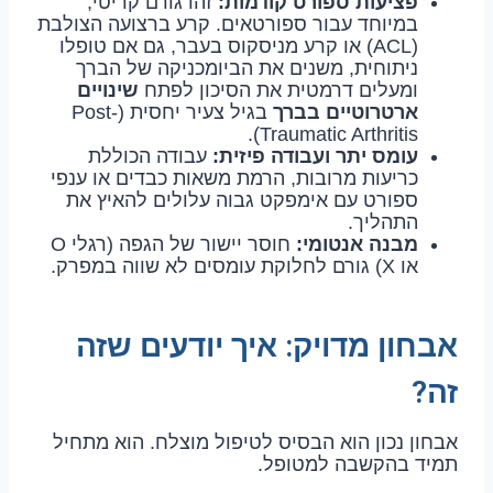
פציעות ספורט קודמות:
זהו גורם קריטי,
במיוחד עבור ספורטאים. קרע ברצועה הצולבת
(ACL) או קרע מניסקוס בעבר, גם אם טופלו
ניתוחית, משנים את הביומכניקה של הברך
ומעלים דרמטית את הסיכון לפתח
שינויים
ארטרוטיים בברך
בגיל צעיר יחסית (Post-
Traumatic Arthritis).
עומס יתר ועבודה פיזית:
עבודה הכוללת
כריעות מרובות, הרמת משאות כבדים או ענפי
ספורט עם אימפקט גבוה עלולים להאיץ את
התהליך.
מבנה אנטומי:
חוסר יישור של הגפה (רגלי O
או X) גורם לחלוקת עומסים לא שווה במפרק.
אבחון מדויק: איך יודעים שזה
זה?
אבחון נכון הוא הבסיס לטיפול מוצלח. הוא מתחיל
תמיד בהקשבה למטופל.