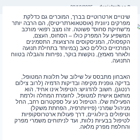
danielzrihen
28/10/2025
By
שינויים ארטרוטיים בברך, המוכרים גם כדלקת
מפרקים ניוונית (אוסטאוארתריטיס), הם הרבה יותר
מ"שחיקת סחוס" פשוטה. זהו מצב רפואי מורכב
המשפיע על המפרק כולו – הסחוס, העצם,
הקפסולה, המניסקוסים והרצועות. התסמינים
המרכזיים כוללים כאב (במיוחד בתחילת תנועה
ולאחר מאמץ), נוקשות בוקר, נפיחות והגבלה בטווח
התנועה.
האבחון מתבסס על שילוב של תלונות המטופל,
בדיקה גופנית מקיפה ובדיקות הדמיה (לרוב צילום
רנטגן). חשוב להדגיש: הטיפול אינו אחיד. הוא
מותאם אישית למטופל, לחומרת המחלה ולרמת
הפעילות שלו. הטיפול נע על ספקטרום רחב, החל
מניהול שמרני (פיזיותרפיה, הפחתת משקל)
וטיפולים ביולוגיים, דרך פעולות ארטרוסקופיות
לטיפול בבעיות נלוות, ועד לניתוחים משמרי מפרק
והחלפת מפרק מלאה.