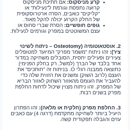
קרע מניסקוס:
אם חתיכת מניסקוס
קרועה נתפסת וגורמת ל"נעילות" או
"קליקים" כואבים, הסרה ארטרוסקופית
של החלק הקרוע יכולה להקל מאוד.
גופים חופשיים:
הסרת שברי סחוס או
עצם המשוטטים במפרק וגורמים לנעילות.
2. אוסטאוטומיה (Osteotomy – ניתוח לשינוי
ציר):
זהו ניתוח "משמר מפרק" המיועד למטופלים
צעירים ופעילים יחסית, הסובלים משחיקה במדור
אחד בלבד של הברך (למשל, רק בחלק הפנימי)
כתוצאה ממבנה רגלי O. בניתוח זה "חותכים" את
העצם (לרוב השוק) ומשנים את הזווית שלה כדי
להעביר את העומס מהאזור השחוק לאזור הבריא
של המפרק. זהו ניתוח מצוין שיכול לדחות החלפת
מפרק בשנים רבות.
3. החלפת מפרק (חלקית או מלאה):
זהו הפתרון
היעיל ביותר לשחיקה מתקדמת (דרגה 4) עם כאבים
עזים והגבלה תפקודית קשה.