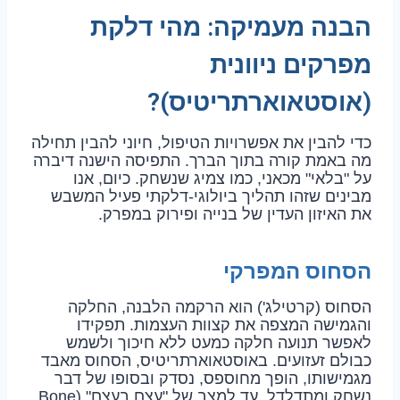
הבנה מעמיקה: מהי דלקת
מפרקים ניוונית
(אוסטאוארתריטיס)?
כדי להבין את אפשרויות הטיפול, חיוני להבין תחילה
מה באמת קורה בתוך הברך. התפיסה הישנה דיברה
על "בלאי" מכאני, כמו צמיג שנשחק. כיום, אנו
מבינים שזהו תהליך ביולוגי-דלקתי פעיל המשבש
את האיזון העדין של בנייה ופירוק במפרק.
הסחוס המפרקי
הסחוס (קרטילג') הוא הרקמה הלבנה, החלקה
והגמישה המצפה את קצוות העצמות. תפקידו
לאפשר תנועה חלקה כמעט ללא חיכוך ולשמש
כבולם זעזועים. באוסטאוארתריטיס, הסחוס מאבד
מגמישותו, הופך מחוספס, נסדק ובסופו של דבר
נשחק ומתדלדל, עד למצב של "עצם בעצם" (Bone