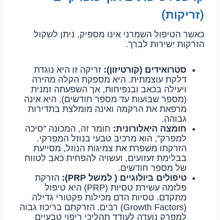
(זריקות)
כאשר הטיפול השמרני אינו מספיק, ניתן לשקול
הזרקות ישירות לברך.
סטרואידים (קורטיזון):
זריקה זו היא נוגדת
דלקת עוצמתית. היא מספקת הקלה מהירה
ויעילה בכאב ובנפיחות, אך השפעתה זמנית
(מספר שבועות עד מספר חודשים). היא אינה
מרפאת את הרקמה ואינה מומלצת בתדירות
גבוהה.
חומצה היאלורונית:
חומר זה, המכונה "סיכה
למפרק", הוא מרכיב טבעי בנוזל המפרקי.
הזרקתו משפרת את צמיגות הנוזל, מסייעת
בבלימת זעזועים, ועשויה להפחית כאב לטווח
של מספר חודשים.
טיפולים ביולוגיים ( למשל PRP):
הזרקת
פלזמה עשירת טסיות (PRP) היא טיפול
מתקדם. טסיות הדם מכילות פקטורי גדילה
(Growth Factors) רבים. הזרקתם בריכוז גבוה
למפרק נועדה לעודד תהליכי ריפוי טבעיים