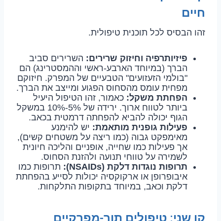
חיים
זהו הבסיס לכל תוכנית טיפולית.
פיזיותרפיה וחיזוק שרירים:
השרירים סביב
הברך (במיוחד הארבע-ראשי וההמסטרינג) הם
"בולמי הזעזועים" הטבעיים של המפרק. חיזוקם
מפחית עומס מהסחוס הפגוע ומייצב את הברך.
הפחתת משקל:
כאמור, זהו הטיפול היעיל
ביותר לטווח ארוך. ירידה של 5%-10% במשקל
הגוף יכולה להביא להפחתה דרמטית בכאב.
פעילות גופנית מותאמת:
יש להימנע
מאימפקט גבוה (כמו ריצה על משטחים קשים),
אך פעילות כמו שחייה, אופניים והליכה חיונית
לשמירה על טווחי תנועה ולהזנת הסחוס.
תרופות נוגדות דלקת (NSAIDs):
תרופות כמו
איבופרופן או ארקוקסיה יכולות לסייע בהפחתת
דלקת וכאב, במיוחד בתקופות התלקחות.
קו שני: טיפולים תוך-מפרקיים