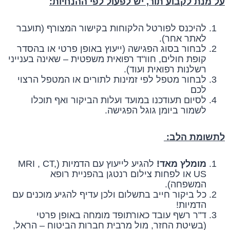
על מנת לקבוע תור, יש לפעול לפי ההנחיות:
להיכנס לפורטל הלקוחות בקישור המצורף (תועבר
לאתר אחר).
לבחור בסוג הפגישה (ייעוץ באופן פרטי או בהסדר
קופת חולים, חוו"ד רפואית משפטית – שאינה בענייני
רשלנות רפואית ועוד).
לבחור מטפל לפי זמינות לתורים או המטפל הרצוי
לכם
לסיום תעודכנו במועד ועלות הביקור ואף תוכלו
לשמור ביומן גוגל הפגישה.
לתשומת הלב:
מומלץ מאד!
להגיע לייעוץ עם הדמיות (MRI , CT,
US או לפחות צילום רנטגן בהפניית רופא
המשפחה).
כל ביקור חייב בתשלום ולכן עדיף להגיע מוכנים עם
הדמיות!
ד"ר רשף עובד כאורתופד מומחה באופן פרטי
(בשיטת החזר, מול מרבית חברות הביטוח – הראל,