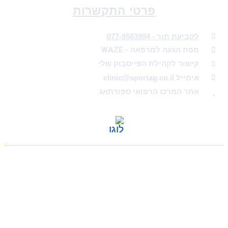
פרטי התקשרות
לקביעת תור - 077-9563994
מפת הגעה למרפאה - WAZE
קישור לקהילת הפייסבוק שלי
אימייל clinic@sportag.co.il
אתר המרכז הרפואי ספורתאג
לתשומת לב הקוראים: כל המידע הכלול באתר זה,
לרבות המידע הרפואי,
ניתן כמידע כללי בלבד ואינו מהווה ייעוץ רפואי, או
תחליף לייעוץ רפואי, או תחליף לבדיקה וטיפול רפואי
הולם.
שימוש בלשון זכר הינו גם שימוש בלשון נקבה. ולהיפך.
תודה.