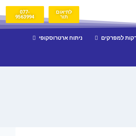
לתיאום
077-
תור
9563994
קות למפרקים
ניתוח ארטרוסקופי