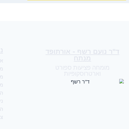
נ
ד"ר נועם רשף - אורתופד
מנתח
או
מומחה פציעות ספורט
מו
וארטרוסקופיות
מו
מו
הז
ני
המ
צו