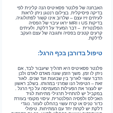
האבחנה של פלנטר פסאיטיס הנה קלינית לפי
בדיקה פיסיקלית. בצילום רנטגן ניתן לראות
לעיתים זיז עצם – שלרוב אינו קשור לפתולוגיה.
בדיקות US ו MRI יראו עיבוי של הפסיה
הפלנטרית – דבר המעיד על דלקת, ולעיתים
קרעים קטנים בפסיה ותגובה של עצם העקב
לדלקת.
טיפול בדורבן בכף הרגל:
פלנטר פסאיטיס היא תהליך שיעבור לבד, אם
ניתן לו זמן. משך הזמן שונה מאדם לאדם ולכן
הדבר עשוי לארוך בין שבועות ועד שנים. לאור
זאת – הטיפול הנו שמרני במהותו. בשלב ראשון
יש לעצור את הפעילות המעמיסה על כף הרגל .
במקביל יש להתחיל תרגילי מתיחות לגיד
האכילס ולפסיה הפלנטרית. עיסוי מקומי בעזרת
כדור טניס או קרח עשוי בהחלט לעזור. נוגדי
דלקת יש לקחת יחד עם המתיחות. טיפולי