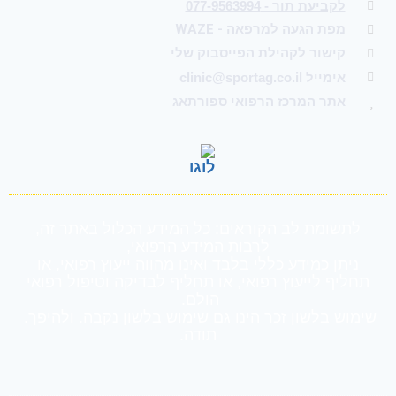
לקביעת תור - 077-9563994
מפת הגעה למרפאה - WAZE
קישור לקהילת הפייסבוק שלי
אימייל clinic@sportag.co.il
אתר המרכז הרפואי ספורתאג
לתשומת לב הקוראים: כל המידע הכלול באתר זה,
לרבות המידע הרפואי,
ניתן כמידע כללי בלבד ואינו מהווה ייעוץ רפואי, או
תחליף לייעוץ רפואי, או תחליף לבדיקה וטיפול רפואי
הולם.
שימוש בלשון זכר הינו גם שימוש בלשון נקבה. ולהיפך.
תודה.