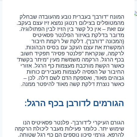
המונח "דורבן" בעברית נובע מהעובדה שבחלק
מהמטופלים בצילום רנטגן נמצא זיז עצם בעקב.
עם זאת – אין כל קשר בין הזיז לבין הפתולוגיה.
מדובר בדלקת באיזור הפלנטר פסאיטיס
(המכונה "דורבן"). דלקת של רקמת חיבור
המקשרת את עצם העקב עם בסיס הבהונות.
לרקמה, שנקראת "פלנטר פסיה" תפקיד חשוב
בכף הרגל. הרקמה משמשת מעין "מיתר בקשת"
כאשר הקשת מורכבת מעצמות כף הרגל. אזורי
החיבור של הפסיה לעצמות מעבירים כוחות
גבוהים מאוד, ואספקת הדם לשם דלה. לכן –
כאשר נוצרת דלקת קשה מאוד להיפטר ממנה.
הגורמים לדורבן בכף הרגל:
הגורם העיקרי ל"דורבן"- פלנטר פסאיטיס הנו
שימוש יתר. כלומר פעילות מעבר ליכולת הרקמה
להרפא. גורמי סיכון נוספים הם כף רגל שטוחה.